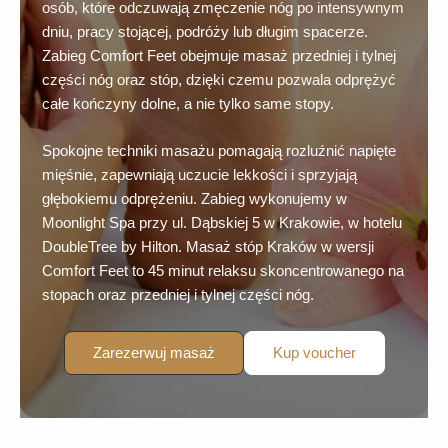
osób, które odczuwają zmęczenie nóg po intensywnym
dniu, pracy stojącej, podróży lub długim spacerze.
Zabieg Comfort Feet obejmuje masaż przedniej i tylnej
części nóg oraz stóp, dzięki czemu pozwala odprężyć
całe kończyny dolne, a nie tylko same stopy.
Spokojne techniki masażu pomagają rozluźnić napięte
mięśnie, zapewniają uczucie lekkości i sprzyjają
głębokiemu odprężeniu. Zabieg wykonujemy w
Moonlight Spa przy ul. Dąbskiej 5 w Krakowie, w hotelu
DoubleTree by Hilton. Masaż stóp Kraków w wersji
Comfort Feet to 45 minut relaksu skoncentrowanego na
stopach oraz przedniej i tylnej części nóg.
Zarezerwuj masaż
Kup voucher