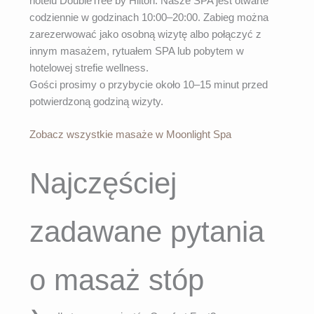
hotelu DoubleTree by Hilton. Nasze SPA jest otwarte
codziennie w godzinach 10:00–20:00. Zabieg można
zarezerwować jako osobną wizytę albo połączyć z
innym masażem, rytuałem SPA lub pobytem w
hotelowej strefie wellness.
Gości prosimy o przybycie około 10–15 minut przed
potwierdzoną godziną wizyty.
Zobacz wszystkie masaże w Moonlight Spa
Najczęściej
zadawane pytania
o masaż stóp