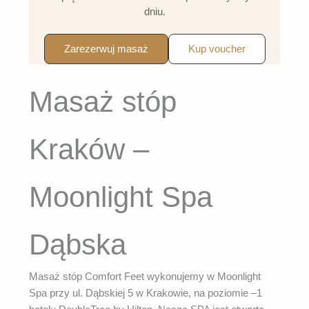
dniu.
Zarezerwuj masaż
Kup voucher
Masaż stóp
Kraków –
Moonlight Spa
Dąbska
Masaż stóp Comfort Feet wykonujemy w Moonlight
Spa przy ul. Dąbskiej 5 w Krakowie, na poziomie –1