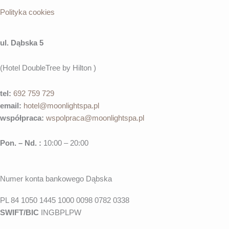
Polityka cookies
ul. Dąbska 5
(Hotel DoubleTree by Hilton )
tel:
692 759 729
email:
hotel@moonlightspa.pl
współpraca
:
wspolpraca@moonlightspa.pl
Pon. – Nd. :
10:00 – 20:00
Numer konta bankowego Dąbska
PL 84 1050 1445 1000 0098 0782 0338
SWIFT/BIC
INGBPLPW