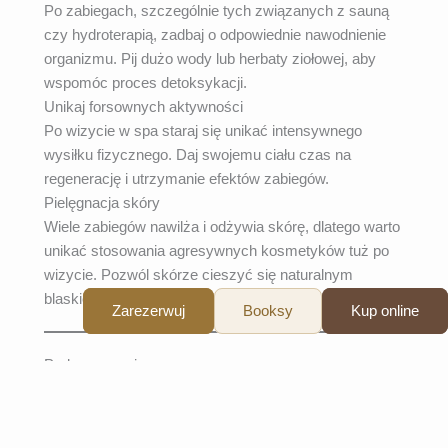
Po zabiegach, szczególnie tych związanych z sauną
czy hydroterapią, zadbaj o odpowiednie nawodnienie
organizmu. Pij dużo wody lub herbaty ziołowej, aby
wspomóc proces detoksykacji.
Unikaj forsownych aktywności
Po wizycie w spa staraj się unikać intensywnego
wysiłku fizycznego. Daj swojemu ciału czas na
regenerację i utrzymanie efektów zabiegów.
Pielęgnacja skóry
Wiele zabiegów nawilża i odżywia skórę, dlatego warto
unikać stosowania agresywnych kosmetyków tuż po
wizycie. Pozwól skórze cieszyć się naturalnym
blaskiem.
Zarezerwuj
Booksy
Kup online
Podsumowanie
Odpowiednie przygotowanie do wizyty w spa pozwoli
Ci w pełni cieszyć się relaksem i korzyściami
płynącymi z zabiegów. Wybór właściwego spa,