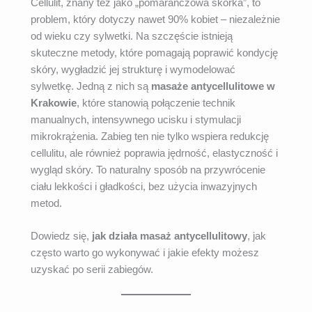
Cellulit, znany też jako „pomarańczowa skórka”, to
problem, który dotyczy nawet 90% kobiet – niezależnie
od wieku czy sylwetki. Na szczęście istnieją
skuteczne metody, które pomagają poprawić kondycję
skóry, wygładzić jej strukturę i wymodelować
sylwetkę. Jedną z nich są
masaże antycellulitowe w
Krakowie
, które stanowią połączenie technik
manualnych, intensywnego ucisku i stymulacji
mikrokrążenia. Zabieg ten nie tylko wspiera redukcję
cellulitu, ale również poprawia jędrność, elastyczność i
wygląd skóry. To naturalny sposób na przywrócenie
ciału lekkości i gładkości, bez użycia inwazyjnych
metod.
Dowiedz się,
jak działa masaż antycellulitowy
, jak
często warto go wykonywać i jakie efekty możesz
uzyskać po serii zabiegów.