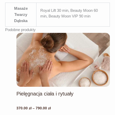
Masaże
Royal Lift 30 min, Beauty Moon 60
Twarzy
min, Beauty Moon VIP 90 min
Dąbska
Podobne produkty
Pielęgnacja ciała i rytuały
Ten
produkt
ma
Zakres
370.00
zł
–
790.00
zł
wiele
cen: