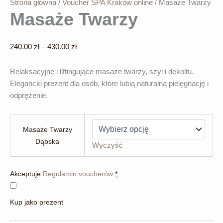
Strona główna
/
Voucher SPA Kraków online
/ Masaże Twarzy
Masaże Twarzy
Zakres
240.00
zł
–
430.00
zł
cen:
od
Relaksacyjne i liftingujące masaże twarzy, szyi i dekoltu.
240.00 zł
Elegancki prezent dla osób, które lubią naturalną pielęgnację i
do
odprężenie.
430.00 zł
Masaże Twarzy
Dąbska
Wyczyść
Akceptuje
Regulamin voucherów
*
Kup jako prezent