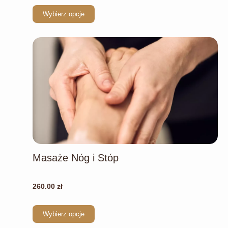
od
wariantów.
370.00 zł
Wybierz opcje
Opcje
do
można
790.00 zł
wybrać
na
stronie
produktu
Masaże Nóg i Stóp
Ten
produkt
ma
260.00
zł
wiele
wariantów.
Wybierz opcje
Opcje