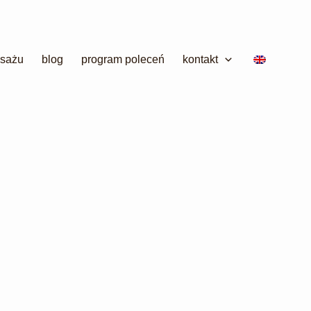
sażu
blog
program poleceń
kontakt