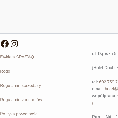
Facebook
Instagram
ul. Dąbska 5
Etykieta SPA/FAQ
(Hotel Double
Rodo
tel:
692 759 
Regulamin sprzedaży
email:
hotel@
współpraca
:
Regulamin voucherów
pl
Polityka prywatności
Pon. – Nd. :
1