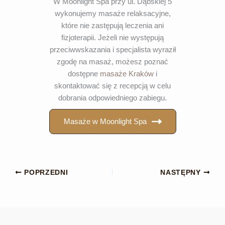
W Moonlight Spa przy ul. Dąbskiej 5
wykonujemy masaże relaksacyjne,
które nie zastępują leczenia ani
fizjoterapii. Jeżeli nie występują
przeciwwskazania i specjalista wyraził
zgodę na masaż, możesz poznać
dostępne
masaże Kraków
i
skontaktować się z recepcją w celu
dobrania odpowiedniego zabiegu.
Masaże w Moonlight Spa
POPRZEDNI
NASTĘPNY