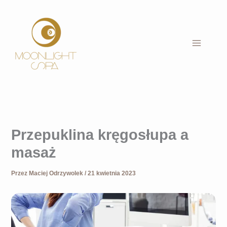
Przejdź
do
treści
Przepuklina kręgosłupa a
masaż
Przez
Maciej Odrzywolek
/
21 kwietnia 2023