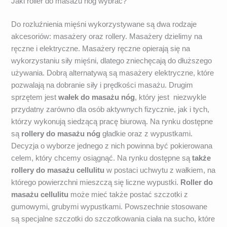
Jaki roller do masażu nóg wybrać?
Do rozluźnienia mięśni wykorzystywane są dwa rodzaje
akcesoriów: masażery oraz rollery. Masażery dzielimy na
ręczne i elektryczne. Masażery ręczne opierają się na
wykorzystaniu siły mięśni, dlatego zniechęcają do dłuższego
używania. Dobrą alternatywą są masażery elektryczne, które
pozwalają na dobranie siły i prędkości masażu. Drugim
sprzętem jest
wałek do masażu nóg
, który jest niezwykle
przydatny zarówno dla osób aktywnych fizycznie, jak i tych,
którzy wykonują siedzącą pracę biurową. Na rynku dostępne
są
rollery do masażu nóg
gładkie oraz z wypustkami.
Decyzja o wyborze jednego z nich powinna być pokierowana
celem, który chcemy osiągnąć. Na rynku dostępne są
także
rollery do masażu cellulitu
w postaci uchwytu z wałkiem, na
którego powierzchni mieszczą się liczne wypustki.
Roller do
masażu cellulitu
może mieć także postać szczotki z
gumowymi, grubymi wypustkami. Powszechnie stosowane
są specjalne szczotki do szczotkowania ciała na sucho, które