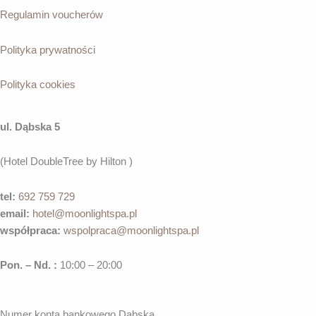
Regulamin voucherów
Polityka prywatności
Polityka cookies
ul. Dąbska 5
(Hotel DoubleTree by Hilton )
tel:
692 759 729
email:
hotel@moonlightspa.pl
współpraca
:
wspolpraca@moonlightspa.pl
Pon. – Nd. :
10:00 – 20:00
Numer konta bankowego Dąbska