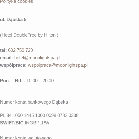
Polityka cookies
ul. Dąbska 5
(Hotel DoubleTree by Hilton )
tel:
692 759 729
email:
hotel@moonlightspa.pl
współpraca
:
wspolpraca@moonlightspa.pl
Pon. – Nd. :
10:00 – 20:00
Numer konta bankowego Dąbska
PL 84 1050 1445 1000 0098 0782 0338
SWIFT/BIC
INGBPLPW
Numer konta walutowego