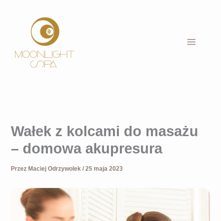
Przejdź
do
treści
Wałek z kolcami do masażu
– domowa akupresura
Przez
Maciej Odrzywolek
/
25 maja 2023